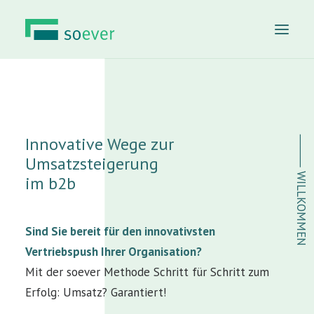
Starten
Die soever Methode
Innovative
Wege
zur
⸻ WILLKOMMEN
Webinare
Umsatzsteigerung
Wer ist soever
im b2b
O-Töne
Kontakt
Sind Sie bereit für den innovativsten
Vertriebspush Ihrer Organisation?
Mit der soever Methode Schritt für Schritt zum
Erfolg: Umsatz? Garantiert!