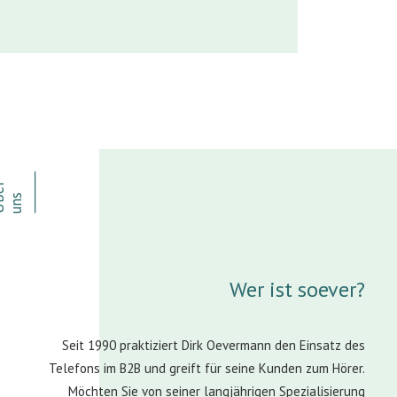
⸻
Ü
e
r
u
n
b
s
Wer ist soever?
Seit 1990 praktiziert Dirk Oevermann den Einsatz des
Telefons im B2B und greift für seine Kunden zum Hörer.
Möchten Sie von seiner langjährigen Spezialisierung